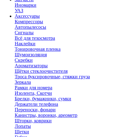
Иномарки
УАЗ
Аксесcуары
Компрессоры
Автопылесосы
Сигналы
Всё для техосмотра
Наклейки
Тонировочная пленка
Шумоизоляция
Скребки
Ароматизаторы
Щётки стеклоочистителя
Троса буксировочные, стяжки груза
Зеркала
Рамки для номера
Изолента, Скотчи
Брелки, бумажники, сумки
Держатели телефона
Переноски, фонари
Канистры, воронки, ареометр
Шторки, коврики
Лопаты
Щетки