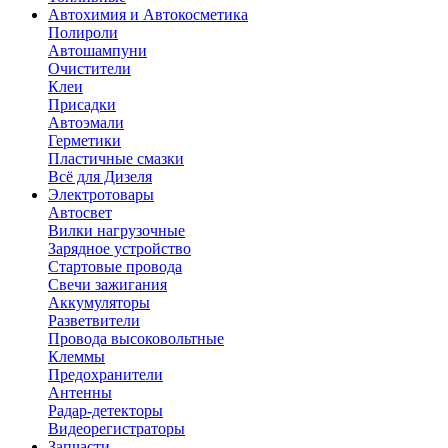
Автохимия и Автокосметика
Полироли
Автошампуни
Очистители
Клеи
Присадки
Автоэмали
Герметики
Пластичные смазки
Всё для Дизеля
Электротовары
Автосвет
Вилки нагрузочные
Зарядное устройство
Стартовые провода
Свечи зажигания
Аккумуляторы
Разветвители
Провода высоковольтные
Клеммы
Предохранители
Антенны
Радар-детекторы
Видеорегистраторы
Запчасти