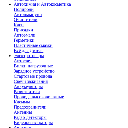
Автохимия и Автокосметика
Полироли
Автошампуни
Очистители
Клеи
Присадки
Автоэмали
Герметики
Пластичные смазки
Всё для Дизеля
Электротовары
Автосвет
Вилки нагрузочные
Зарядное устройство
Стартовые провода
Свечи зажигания
Аккумуляторы
Разветвители
Провода высоковольтные
Клеммы
Предохранители
Антенны
Радар-детекторы
Видеорегистраторы
Запчасти