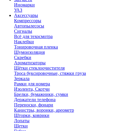
Иномарки
УАЗ
Аксесcуары
Компрессоры
Автопылесосы
Сигналы
Всё для техосмотра
Наклейки
Тонировочная пленка
Шумоизоляция
Скребки
Ароматизаторы
Щётки стеклоочистителя
Троса буксировочные, стяжки груза
Зеркала
Рамки для номера
Изолента, Скотчи
Брелки, бумажники, сумки
Держатели телефона
Переноски, фонари
Канистры, воронки, ареометр
Шторки, коврики
Лопаты
Щетки