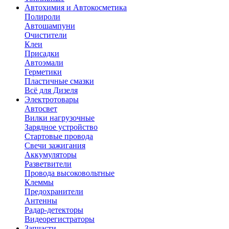
Автохимия и Автокосметика
Полироли
Автошампуни
Очистители
Клеи
Присадки
Автоэмали
Герметики
Пластичные смазки
Всё для Дизеля
Электротовары
Автосвет
Вилки нагрузочные
Зарядное устройство
Стартовые провода
Свечи зажигания
Аккумуляторы
Разветвители
Провода высоковольтные
Клеммы
Предохранители
Антенны
Радар-детекторы
Видеорегистраторы
Запчасти