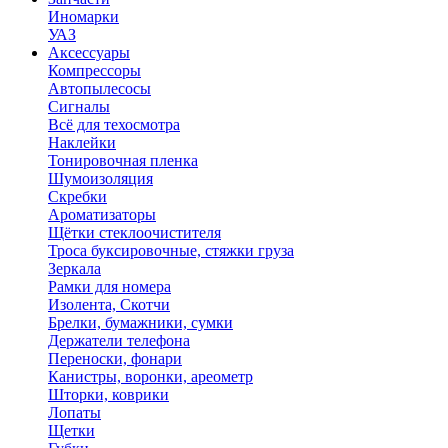
Иномарки
УАЗ
Аксесcуары
Компрессоры
Автопылесосы
Сигналы
Всё для техосмотра
Наклейки
Тонировочная пленка
Шумоизоляция
Скребки
Ароматизаторы
Щётки стеклоочистителя
Троса буксировочные, стяжки груза
Зеркала
Рамки для номера
Изолента, Скотчи
Брелки, бумажники, сумки
Держатели телефона
Переноски, фонари
Канистры, воронки, ареометр
Шторки, коврики
Лопаты
Щетки