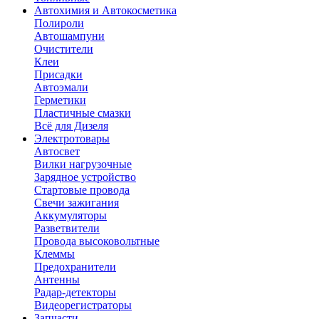
Автохимия и Автокосметика
Полироли
Автошампуни
Очистители
Клеи
Присадки
Автоэмали
Герметики
Пластичные смазки
Всё для Дизеля
Электротовары
Автосвет
Вилки нагрузочные
Зарядное устройство
Стартовые провода
Свечи зажигания
Аккумуляторы
Разветвители
Провода высоковольтные
Клеммы
Предохранители
Антенны
Радар-детекторы
Видеорегистраторы
Запчасти