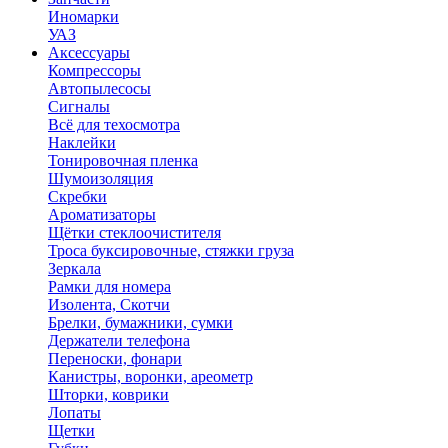
Иномарки
УАЗ
Аксесcуары
Компрессоры
Автопылесосы
Сигналы
Всё для техосмотра
Наклейки
Тонировочная пленка
Шумоизоляция
Скребки
Ароматизаторы
Щётки стеклоочистителя
Троса буксировочные, стяжки груза
Зеркала
Рамки для номера
Изолента, Скотчи
Брелки, бумажники, сумки
Держатели телефона
Переноски, фонари
Канистры, воронки, ареометр
Шторки, коврики
Лопаты
Щетки