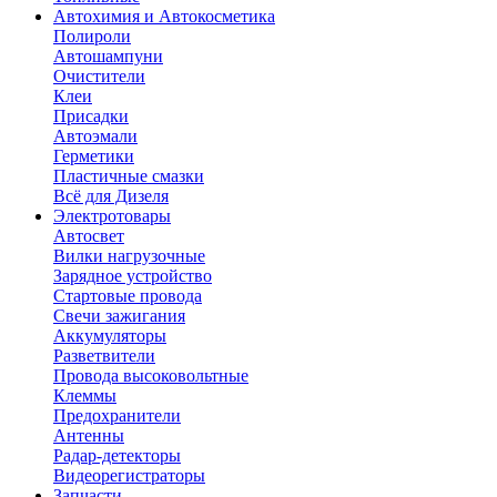
Автохимия и Автокосметика
Полироли
Автошампуни
Очистители
Клеи
Присадки
Автоэмали
Герметики
Пластичные смазки
Всё для Дизеля
Электротовары
Автосвет
Вилки нагрузочные
Зарядное устройство
Стартовые провода
Свечи зажигания
Аккумуляторы
Разветвители
Провода высоковольтные
Клеммы
Предохранители
Антенны
Радар-детекторы
Видеорегистраторы
Запчасти