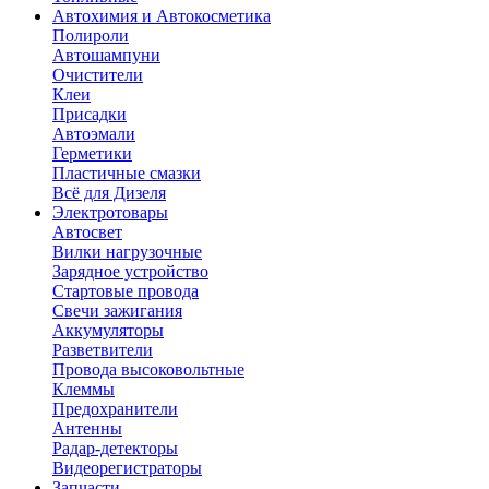
Автохимия и Автокосметика
Полироли
Автошампуни
Очистители
Клеи
Присадки
Автоэмали
Герметики
Пластичные смазки
Всё для Дизеля
Электротовары
Автосвет
Вилки нагрузочные
Зарядное устройство
Стартовые провода
Свечи зажигания
Аккумуляторы
Разветвители
Провода высоковольтные
Клеммы
Предохранители
Антенны
Радар-детекторы
Видеорегистраторы
Запчасти