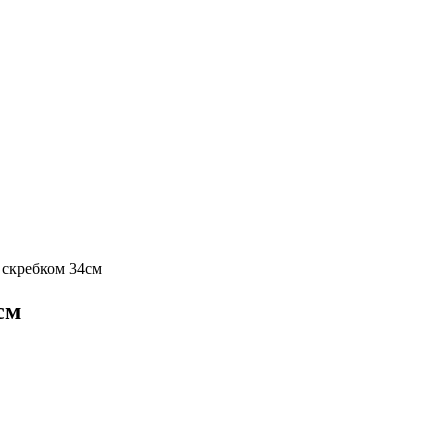
 скребком 34см
см