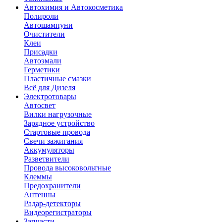
Автохимия и Автокосметика
Полироли
Автошампуни
Очистители
Клеи
Присадки
Автоэмали
Герметики
Пластичные смазки
Всё для Дизеля
Электротовары
Автосвет
Вилки нагрузочные
Зарядное устройство
Стартовые провода
Свечи зажигания
Аккумуляторы
Разветвители
Провода высоковольтные
Клеммы
Предохранители
Антенны
Радар-детекторы
Видеорегистраторы
Запчасти