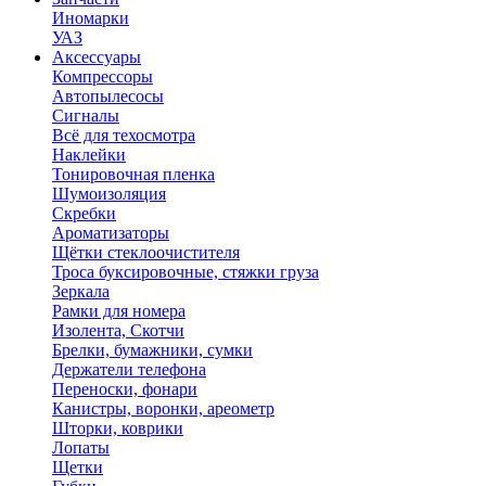
Иномарки
УАЗ
Аксесcуары
Компрессоры
Автопылесосы
Сигналы
Всё для техосмотра
Наклейки
Тонировочная пленка
Шумоизоляция
Скребки
Ароматизаторы
Щётки стеклоочистителя
Троса буксировочные, стяжки груза
Зеркала
Рамки для номера
Изолента, Скотчи
Брелки, бумажники, сумки
Держатели телефона
Переноски, фонари
Канистры, воронки, ареометр
Шторки, коврики
Лопаты
Щетки