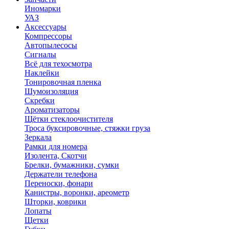
Иномарки
УАЗ
Аксесcуары
Компрессоры
Автопылесосы
Сигналы
Всё для техосмотра
Наклейки
Тонировочная пленка
Шумоизоляция
Скребки
Ароматизаторы
Щётки стеклоочистителя
Троса буксировочные, стяжки груза
Зеркала
Рамки для номера
Изолента, Скотчи
Брелки, бумажники, сумки
Держатели телефона
Переноски, фонари
Канистры, воронки, ареометр
Шторки, коврики
Лопаты
Щетки