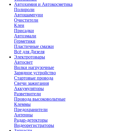
Автохимия и Автокосметика
Полироли
Автошампуни
Очистители
Клеи
Присадки
Автоэмали
Герметики
Пластичные смазки
Всё для Дизеля
Электротовары
Автосвет
Вилки нагрузочные
Зарядное устройство
Стартовые провода
Свечи зажигания
Аккумуляторы
Разветвители
Провода высоковольтные
Клеммы
Предохранители
Антенны
Радар-детекторы
Видеорегистраторы
Запчасти