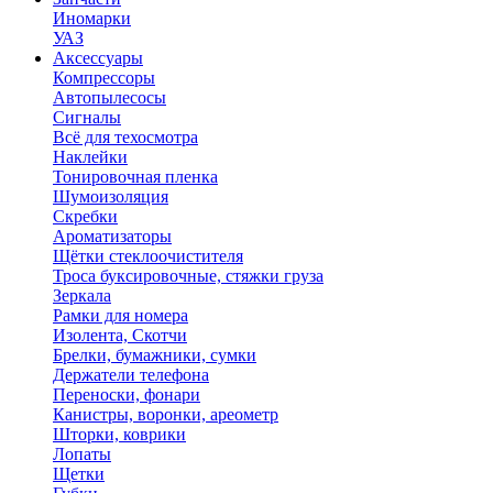
Иномарки
УАЗ
Аксесcуары
Компрессоры
Автопылесосы
Сигналы
Всё для техосмотра
Наклейки
Тонировочная пленка
Шумоизоляция
Скребки
Ароматизаторы
Щётки стеклоочистителя
Троса буксировочные, стяжки груза
Зеркала
Рамки для номера
Изолента, Скотчи
Брелки, бумажники, сумки
Держатели телефона
Переноски, фонари
Канистры, воронки, ареометр
Шторки, коврики
Лопаты
Щетки