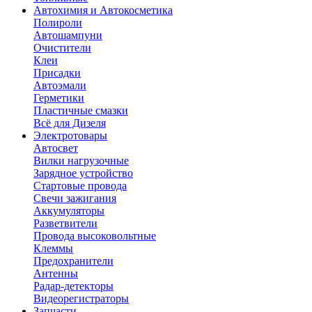
Автохимия и Автокосметика
Полироли
Автошампуни
Очистители
Клеи
Присадки
Автоэмали
Герметики
Пластичные смазки
Всё для Дизеля
Электротовары
Автосвет
Вилки нагрузочные
Зарядное устройство
Стартовые провода
Свечи зажигания
Аккумуляторы
Разветвители
Провода высоковольтные
Клеммы
Предохранители
Антенны
Радар-детекторы
Видеорегистраторы
Запчасти