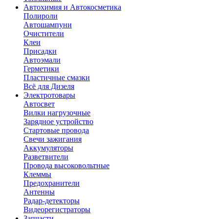
Автохимия и Автокосметика
Полироли
Автошампуни
Очистители
Клеи
Присадки
Автоэмали
Герметики
Пластичные смазки
Всё для Дизеля
Электротовары
Автосвет
Вилки нагрузочные
Зарядное устройство
Стартовые провода
Свечи зажигания
Аккумуляторы
Разветвители
Провода высоковольтные
Клеммы
Предохранители
Антенны
Радар-детекторы
Видеорегистраторы
Запчасти