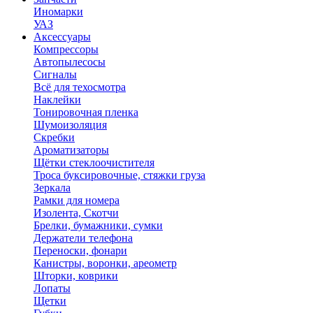
Иномарки
УАЗ
Аксесcуары
Компрессоры
Автопылесосы
Сигналы
Всё для техосмотра
Наклейки
Тонировочная пленка
Шумоизоляция
Скребки
Ароматизаторы
Щётки стеклоочистителя
Троса буксировочные, стяжки груза
Зеркала
Рамки для номера
Изолента, Скотчи
Брелки, бумажники, сумки
Держатели телефона
Переноски, фонари
Канистры, воронки, ареометр
Шторки, коврики
Лопаты
Щетки