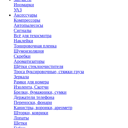
Иномарки
УАЗ
Аксесcуары
Компрессоры
Автопылесосы
Сигналы
Всё для техосмотра
Наклейки
Тонировочная пленка
Шумоизоляция
Скребки
Ароматизаторы
Щётки стеклоочистителя
Троса буксировочные, стяжки груза
Зеркала
Рамки для номера
Изолента, Скотчи
Брелки, бумажники, сумки
Держатели телефона
Переноски, фонари
Канистры, воронки, ареометр
Шторки, коврики
Лопаты
Щетки