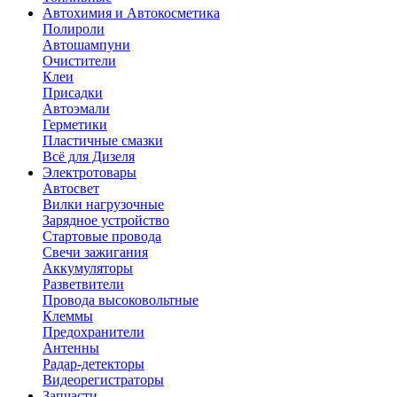
Автохимия и Автокосметика
Полироли
Автошампуни
Очистители
Клеи
Присадки
Автоэмали
Герметики
Пластичные смазки
Всё для Дизеля
Электротовары
Автосвет
Вилки нагрузочные
Зарядное устройство
Стартовые провода
Свечи зажигания
Аккумуляторы
Разветвители
Провода высоковольтные
Клеммы
Предохранители
Антенны
Радар-детекторы
Видеорегистраторы
Запчасти