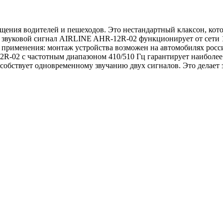
щения водителей и пешеходов. Это нестандартный клаксон, кото
звуковой сигнал AIRLINE AHR-12R-02 функционирует от сети 12
о применения: монтаж устройства возможен на автомобилях росс
R-02 с частотным диапазоном 410/510 Гц гарантирует наиболее
особствует одновременному звучанию двух сигналов. Это дела