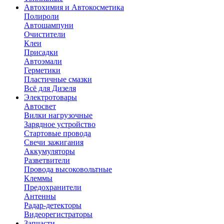
Автохимия и Автокосметика
Полироли
Автошампуни
Очистители
Клеи
Присадки
Автоэмали
Герметики
Пластичные смазки
Всё для Дизеля
Электротовары
Автосвет
Вилки нагрузочные
Зарядное устройство
Стартовые провода
Свечи зажигания
Аккумуляторы
Разветвители
Провода высоковольтные
Клеммы
Предохранители
Антенны
Радар-детекторы
Видеорегистраторы
Запчасти