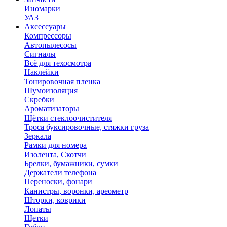
Иномарки
УАЗ
Аксесcуары
Компрессоры
Автопылесосы
Сигналы
Всё для техосмотра
Наклейки
Тонировочная пленка
Шумоизоляция
Скребки
Ароматизаторы
Щётки стеклоочистителя
Троса буксировочные, стяжки груза
Зеркала
Рамки для номера
Изолента, Скотчи
Брелки, бумажники, сумки
Держатели телефона
Переноски, фонари
Канистры, воронки, ареометр
Шторки, коврики
Лопаты
Щетки