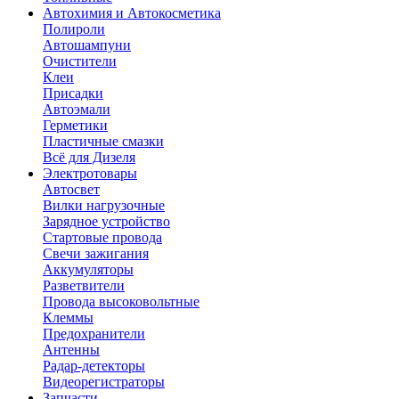
Автохимия и Автокосметика
Полироли
Автошампуни
Очистители
Клеи
Присадки
Автоэмали
Герметики
Пластичные смазки
Всё для Дизеля
Электротовары
Автосвет
Вилки нагрузочные
Зарядное устройство
Стартовые провода
Свечи зажигания
Аккумуляторы
Разветвители
Провода высоковольтные
Клеммы
Предохранители
Антенны
Радар-детекторы
Видеорегистраторы
Запчасти