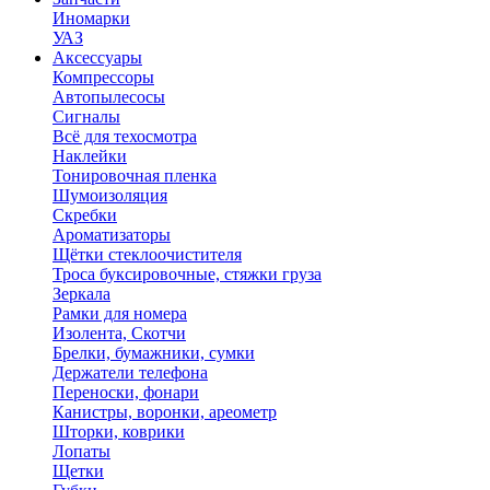
Иномарки
УАЗ
Аксесcуары
Компрессоры
Автопылесосы
Сигналы
Всё для техосмотра
Наклейки
Тонировочная пленка
Шумоизоляция
Скребки
Ароматизаторы
Щётки стеклоочистителя
Троса буксировочные, стяжки груза
Зеркала
Рамки для номера
Изолента, Скотчи
Брелки, бумажники, сумки
Держатели телефона
Переноски, фонари
Канистры, воронки, ареометр
Шторки, коврики
Лопаты
Щетки