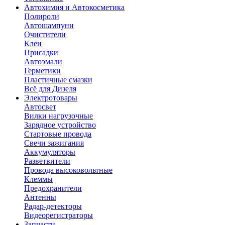
Автохимия и Автокосметика
Полироли
Автошампуни
Очистители
Клеи
Присадки
Автоэмали
Герметики
Пластичные смазки
Всё для Дизеля
Электротовары
Автосвет
Вилки нагрузочные
Зарядное устройство
Стартовые провода
Свечи зажигания
Аккумуляторы
Разветвители
Провода высоковольтные
Клеммы
Предохранители
Антенны
Радар-детекторы
Видеорегистраторы
Запчасти