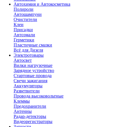
Автохимия и Автокосметика
Полироли
Автошампуни
Очистители
Клеи
Присадки
Автоэмали
Герметики
Пластичные смазки
Всё для Дизеля
Электротовары
Автосвет
Вилки нагрузочные
Зарядное устройство
Стартовые провода
Свечи зажигания
Аккумуляторы
Разветвители
Провода высоковольтные
Клеммы
Предохранители
Антенны
Радар-детекторы
Видеорегистраторы
Запчасти