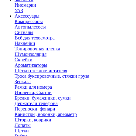
Иномарки
УАЗ
Аксесcуары
Компрессоры
Автопылесосы
Сигналы
Всё для техосмотра
Наклейки
Тонировочная пленка
Шумоизоляция
Скребки
Ароматизаторы
Щётки стеклоочистителя
Троса буксировочные, стяжки груза
Зеркала
Рамки для номера
Изолента, Скотчи
Брелки, бумажники, сумки
Держатели телефона
Переноски, фонари
Канистры, воронки, ареометр
Шторки, коврики
Лопаты
Щетки