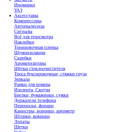
Иномарки
УАЗ
Аксесcуары
Компрессоры
Автопылесосы
Сигналы
Всё для техосмотра
Наклейки
Тонировочная пленка
Шумоизоляция
Скребки
Ароматизаторы
Щётки стеклоочистителя
Троса буксировочные, стяжки груза
Зеркала
Рамки для номера
Изолента, Скотчи
Брелки, бумажники, сумки
Держатели телефона
Переноски, фонари
Канистры, воронки, ареометр
Шторки, коврики
Лопаты
Щетки