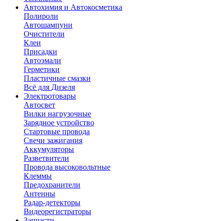
Автохимия и Автокосметика
Полироли
Автошампуни
Очистители
Клеи
Присадки
Автоэмали
Герметики
Пластичные смазки
Всё для Дизеля
Электротовары
Автосвет
Вилки нагрузочные
Зарядное устройство
Стартовые провода
Свечи зажигания
Аккумуляторы
Разветвители
Провода высоковольтные
Клеммы
Предохранители
Антенны
Радар-детекторы
Видеорегистраторы
Запчасти