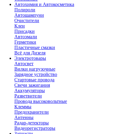
Автохимия и Автокосметика
Полироли
Автошампуни
Очистители
Клеи
Присадки
Автоэмали
Герметики
Пластичные смазки
Всё для Дизеля
Электротовары
Автосвет
Вилки нагрузочные
Зарядное устройство
Стартовые провода
Свечи зажигания
Аккумуляторы
Разветвители
Провода высоковольтные
Клеммы
Предохранители
Антенны
Радар-детекторы
Видеорегистраторы
Запчасти