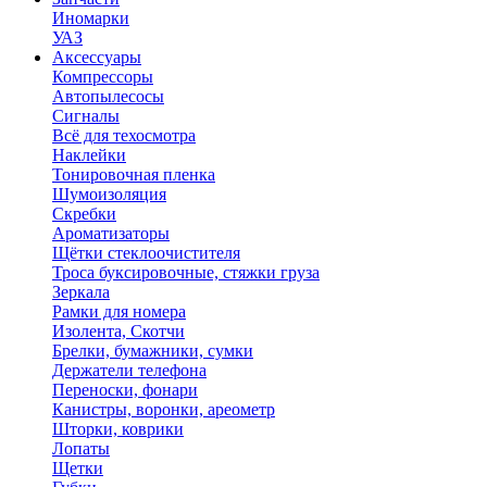
Иномарки
УАЗ
Аксесcуары
Компрессоры
Автопылесосы
Сигналы
Всё для техосмотра
Наклейки
Тонировочная пленка
Шумоизоляция
Скребки
Ароматизаторы
Щётки стеклоочистителя
Троса буксировочные, стяжки груза
Зеркала
Рамки для номера
Изолента, Скотчи
Брелки, бумажники, сумки
Держатели телефона
Переноски, фонари
Канистры, воронки, ареометр
Шторки, коврики
Лопаты
Щетки