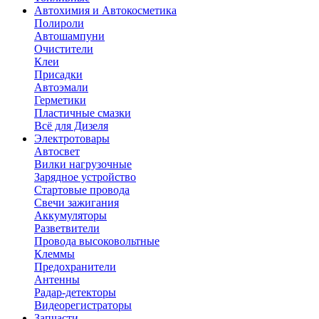
Автохимия и Автокосметика
Полироли
Автошампуни
Очистители
Клеи
Присадки
Автоэмали
Герметики
Пластичные смазки
Всё для Дизеля
Электротовары
Автосвет
Вилки нагрузочные
Зарядное устройство
Стартовые провода
Свечи зажигания
Аккумуляторы
Разветвители
Провода высоковольтные
Клеммы
Предохранители
Антенны
Радар-детекторы
Видеорегистраторы
Запчасти