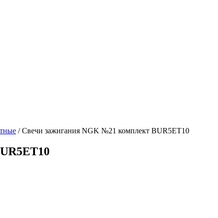
тные
/
Свечи зажигания NGK №21 комплект BUR5ET10
BUR5ET10