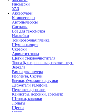
Иномарки
УАЗ
Аксесcуары
Компрессоры
Автопылесосы
Сигналы
Всё для техосмотра
Наклейки
Тонировочная пленка
Шумоизоляция
Скребки
Ароматизаторы
Щётки стеклоочистителя
Троса буксировочные, стяжки груза
Зеркала
Рамки для номера
Изолента, Скотчи
Брелки, бумажники, сумки
Держатели телефона
Переноски, фонари
Канистры, воронки, ареометр
Шторки, коврики
Лопаты
Щетки