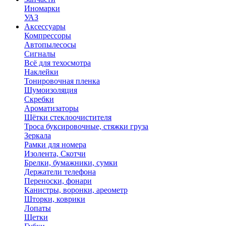
Иномарки
УАЗ
Аксесcуары
Компрессоры
Автопылесосы
Сигналы
Всё для техосмотра
Наклейки
Тонировочная пленка
Шумоизоляция
Скребки
Ароматизаторы
Щётки стеклоочистителя
Троса буксировочные, стяжки груза
Зеркала
Рамки для номера
Изолента, Скотчи
Брелки, бумажники, сумки
Держатели телефона
Переноски, фонари
Канистры, воронки, ареометр
Шторки, коврики
Лопаты
Щетки