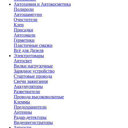
Автохимия и Автокосметика
Полироли
Автошампуни
Очистители
Клеи
Присадки
Автоэмали
Герметики
Пластичные смазки
Всё для Дизеля
Электротовары
Автосвет
Вилки нагрузочные
Зарядное устройство
Стартовые провода
Свечи зажигания
Аккумуляторы
Разветвители
Провода высоковольтные
Клеммы
Предохранители
Антенны
Радар-детекторы
Видеорегистраторы
Запчасти