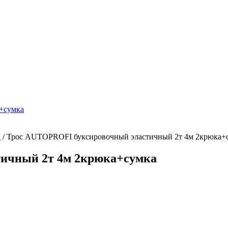
а
/
Трос AUTOPROFI буксировочный эластичный 2т 4м 2крюка+
ичный 2т 4м 2крюка+сумка