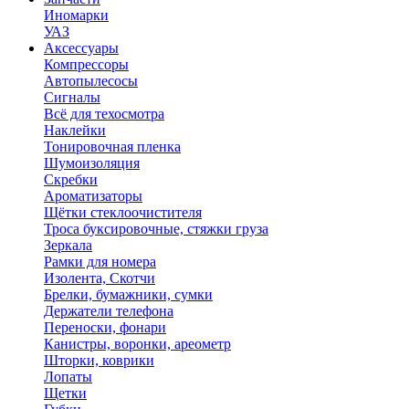
Иномарки
УАЗ
Аксесcуары
Компрессоры
Автопылесосы
Сигналы
Всё для техосмотра
Наклейки
Тонировочная пленка
Шумоизоляция
Скребки
Ароматизаторы
Щётки стеклоочистителя
Троса буксировочные, стяжки груза
Зеркала
Рамки для номера
Изолента, Скотчи
Брелки, бумажники, сумки
Держатели телефона
Переноски, фонари
Канистры, воронки, ареометр
Шторки, коврики
Лопаты
Щетки