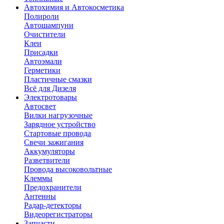
Автохимия и Автокосметика
Полироли
Автошампуни
Очистители
Клеи
Присадки
Автоэмали
Герметики
Пластичные смазки
Всё для Дизеля
Электротовары
Автосвет
Вилки нагрузочные
Зарядное устройство
Стартовые провода
Свечи зажигания
Аккумуляторы
Разветвители
Провода высоковольтные
Клеммы
Предохранители
Антенны
Радар-детекторы
Видеорегистраторы
Запчасти