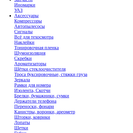
Иномарки
УАЗ
Аксесcуары
Компрессоры
Автопылесосы
Сигналы
Всё для техосмотра
Наклейки
Тонировочная пленка
Шумоизоляция
Скребки
Ароматизаторы
Щётки стеклоочистителя
Троса буксировочные, стяжки груза
Зеркала
Рамки для номера
Изолента, Скотчи
Брелки, бумажники, сумки
Держатели телефона
Переноски, фонари
Канистры, воронки, ареометр
Шторки, коврики
Лопаты
Щетки