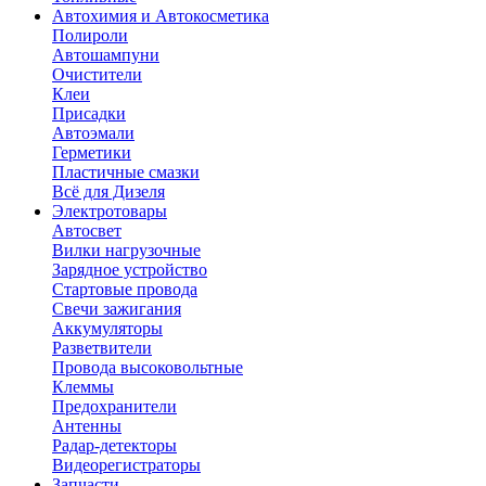
Автохимия и Автокосметика
Полироли
Автошампуни
Очистители
Клеи
Присадки
Автоэмали
Герметики
Пластичные смазки
Всё для Дизеля
Электротовары
Автосвет
Вилки нагрузочные
Зарядное устройство
Стартовые провода
Свечи зажигания
Аккумуляторы
Разветвители
Провода высоковольтные
Клеммы
Предохранители
Антенны
Радар-детекторы
Видеорегистраторы
Запчасти