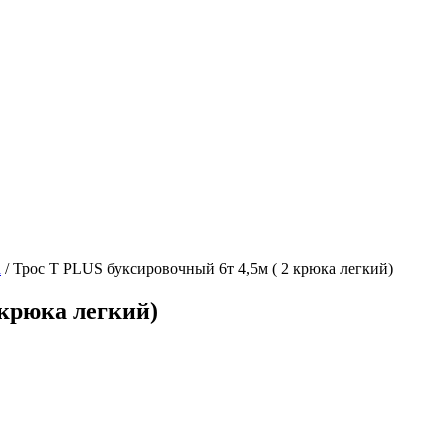
а
/
Трос T PLUS буксировочный 6т 4,5м ( 2 крюка легкий)
 крюка легкий)