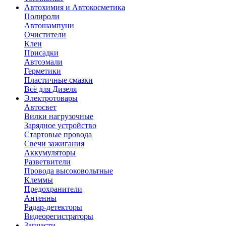
Автохимия и Автокосметика
Полироли
Автошампуни
Очистители
Клеи
Присадки
Автоэмали
Герметики
Пластичные смазки
Всё для Дизеля
Электротовары
Автосвет
Вилки нагрузочные
Зарядное устройство
Стартовые провода
Свечи зажигания
Аккумуляторы
Разветвители
Провода высоковольтные
Клеммы
Предохранители
Антенны
Радар-детекторы
Видеорегистраторы
Запчасти