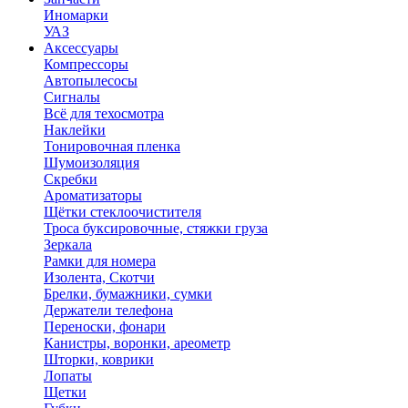
Иномарки
УАЗ
Аксесcуары
Компрессоры
Автопылесосы
Сигналы
Всё для техосмотра
Наклейки
Тонировочная пленка
Шумоизоляция
Скребки
Ароматизаторы
Щётки стеклоочистителя
Троса буксировочные, стяжки груза
Зеркала
Рамки для номера
Изолента, Скотчи
Брелки, бумажники, сумки
Держатели телефона
Переноски, фонари
Канистры, воронки, ареометр
Шторки, коврики
Лопаты
Щетки