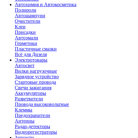
Автохимия и Автокосметика
Полироли
Автошампуни
Очистители
Клеи
Присадки
Автоэмали
Герметики
Пластичные смазки
Всё для Дизеля
Электротовары
Автосвет
Вилки нагрузочные
Зарядное устройство
Стартовые провода
Свечи зажигания
Аккумуляторы
Разветвители
Провода высоковольтные
Клеммы
Предохранители
Антенны
Радар-детекторы
Видеорегистраторы
Запчасти