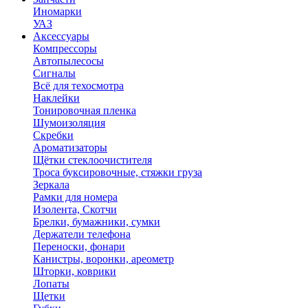
Иномарки
УАЗ
Аксесcуары
Компрессоры
Автопылесосы
Сигналы
Всё для техосмотра
Наклейки
Тонировочная пленка
Шумоизоляция
Скребки
Ароматизаторы
Щётки стеклоочистителя
Троса буксировочные, стяжки груза
Зеркала
Рамки для номера
Изолента, Скотчи
Брелки, бумажники, сумки
Держатели телефона
Переноски, фонари
Канистры, воронки, ареометр
Шторки, коврики
Лопаты
Щетки