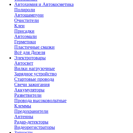
Автохимия и Автокосметика
Полироли
Автошампуни
Очистители
Клеи
Присадки
Автоэмали
Герметики
Пластичные смазки
Всё для Дизеля
Электротовары
Автосвет
Вилки нагрузочные
Зарядное устройство
Стартовые провода
Свечи зажигания
Аккумуляторы
Разветвители
Провода высоковольтные
Клеммы
Предохранители
Антенны
Радар-детекторы
Видеорегистраторы
Запчасти