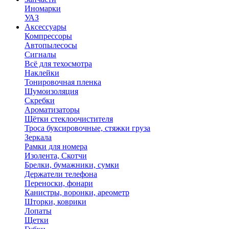
Иномарки
УАЗ
Аксесcуары
Компрессоры
Автопылесосы
Сигналы
Всё для техосмотра
Наклейки
Тонировочная пленка
Шумоизоляция
Скребки
Ароматизаторы
Щётки стеклоочистителя
Троса буксировочные, стяжки груза
Зеркала
Рамки для номера
Изолента, Скотчи
Брелки, бумажники, сумки
Держатели телефона
Переноски, фонари
Канистры, воронки, ареометр
Шторки, коврики
Лопаты
Щетки