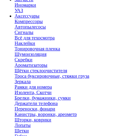
Иномарки
УАЗ
Аксесcуары
Компрессоры
Автопылесосы
Сигналы
Всё для техосмотра
Наклейки
Тонировочная пленка
Шумоизоляция
Скребки
Ароматизаторы
Щётки стеклоочистителя
Троса буксировочные, стяжки груза
Зеркала
Рамки для номера
Изолента, Скотчи
Брелки, бумажники, сумки
Держатели телефона
Переноски, фонари
Канистры, воронки, ареометр
Шторки, коврики
Лопаты
Щетки