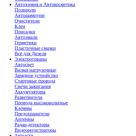
Автохимия и Автокосметика
Полироли
Автошампуни
Очистители
Клеи
Присадки
Автоэмали
Герметики
Пластичные смазки
Всё для Дизеля
Электротовары
Автосвет
Вилки нагрузочные
Зарядное устройство
Стартовые провода
Свечи зажигания
Аккумуляторы
Разветвители
Провода высоковольтные
Клеммы
Предохранители
Антенны
Радар-детекторы
Видеорегистраторы
Запчасти