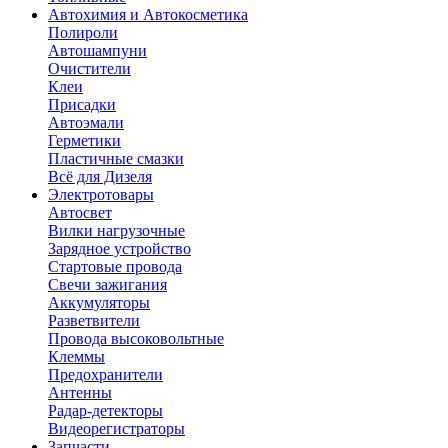
Автохимия и Автокосметика
Полироли
Автошампуни
Очистители
Клеи
Присадки
Автоэмали
Герметики
Пластичные смазки
Всё для Дизеля
Электротовары
Автосвет
Вилки нагрузочные
Зарядное устройство
Стартовые провода
Свечи зажигания
Аккумуляторы
Разветвители
Провода высоковольтные
Клеммы
Предохранители
Антенны
Радар-детекторы
Видеорегистраторы
Запчасти