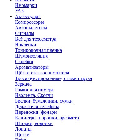
Иномарки
УАЗ
Аксесcуары
Компрессоры
Автопылесосы
Сигналы
Всё для техосмотра
Наклейки
Тонировочная пленка
Шумоизоляция
Скребки
Ароматизаторы
Щётки стеклоочистителя
Троса буксировочные, стяжки груза
Зеркала
Рамки для номера
Изолента, Скотчи
Брелки, бумажники, сумки
Держатели телефона
Переноски, фонари
Канистры, воронки, ареометр
Шторки, коврики
Лопаты
Щетки