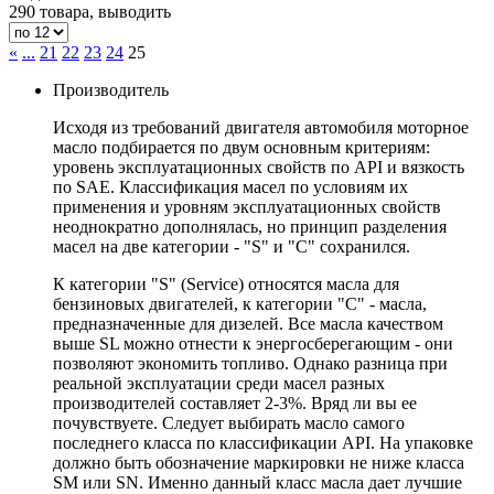
290 товара, выводить
«
...
21
22
23
24
25
Производитель
Исходя из требований двигателя автомобиля моторное
масло подбирается по двум основным критериям:
уровень эксплуатационных свойств по API и вязкость
по SAE. Классификация масел по условиям их
применения и уровням эксплуатационных свойств
неоднократно дополнялась, но принцип разделения
масел на две категории - "S" и "С" сохранился.
К категории "S" (Service) относятся масла для
бензиновых двигателей, к категории "С" - масла,
предназначенные для дизелей. Все масла качеством
выше SL можно отнести к энергосберегающим - они
позволяют экономить топливо. Однако разница при
реальной эксплуатации среди масел разных
производителей составляет 2-3%. Вряд ли вы ее
почувствуете. Следует выбирать масло самого
последнего класса по классификации API. На упаковке
должно быть обозначение маркировки не ниже класса
SM или SN. Именно данный класс масла дает лучшие