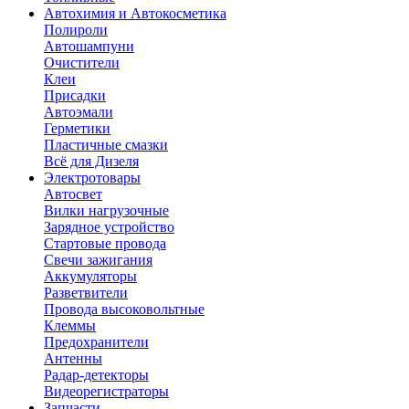
Автохимия и Автокосметика
Полироли
Автошампуни
Очистители
Клеи
Присадки
Автоэмали
Герметики
Пластичные смазки
Всё для Дизеля
Электротовары
Автосвет
Вилки нагрузочные
Зарядное устройство
Стартовые провода
Свечи зажигания
Аккумуляторы
Разветвители
Провода высоковольтные
Клеммы
Предохранители
Антенны
Радар-детекторы
Видеорегистраторы
Запчасти