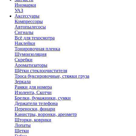
Иномарки
УАЗ
Аксесcуары
Компрессоры
Автопылесосы
Сигналы
Всё для техосмотра
Наклейки
Тонировочная пленка
Шумоизоляция
Скребки
Ароматизаторы
Щётки стеклоочистителя
Троса буксировочные, стяжки груза
Зеркала
Рамки для номера
Изолента, Скотчи
Брелки, бумажники, сумки
Держатели телефона
Переноски, фонари
Канистры, воронки, ареометр
Шторки, коврики
Лопаты
Щетки