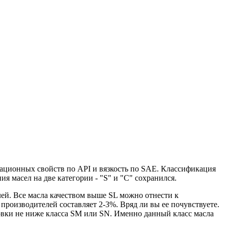
тационных свойств по API и вязкость по SAE. Классификация
 масел на две категории - "S" и "С" сохранился.
елей. Все масла качеством выше SL можно отнести к
роизводителей составляет 2-3%. Вряд ли вы ее почувствуете.
овки не ниже класса SM или SN. Именно данный класс масла