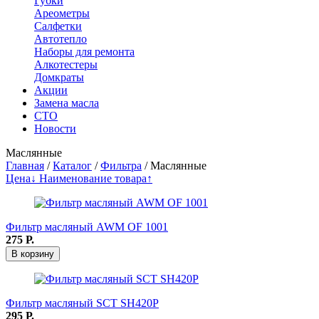
Губки
Ареометры
Салфетки
Автотепло
Наборы для ремонта
Алкотестеры
Домкраты
Акции
Замена масла
СТО
Новости
Маслянные
Главная
/
Каталог
/
Фильтра
/
Маслянные
Цена↓
Наименование товара↑
Фильтр масляный AWM OF 1001
275
Р.
В корзину
Фильтр масляный SCT SH420Р
295
Р.