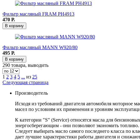
Фильтр масляный FRAM РН4913
470
Р.
В корзину
Фильтр масляный MANN W920/80
495
Р.
В корзину
290 товара, выводить
1
2
3
4
5
...
из
25
Следующая страница
Производитель
Исходя из требований двигателя автомобиля моторное ма
масел по условиям их применения и уровням эксплуатаци
К категории "S" (Service) относятся масла для бензиновы
энергосберегающим - они позволяют экономить топливо. 
Следует выбирать масло самого последнего класса по к
дает лучшие характеристики работы двигателя и снижают 