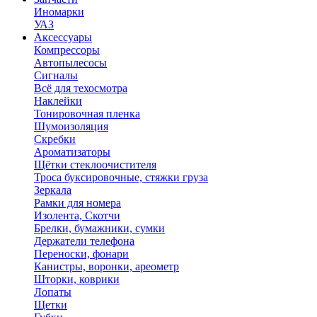
Иномарки
УАЗ
Аксесcуары
Компрессоры
Автопылесосы
Сигналы
Всё для техосмотра
Наклейки
Тонировочная пленка
Шумоизоляция
Скребки
Ароматизаторы
Щётки стеклоочистителя
Троса буксировочные, стяжки груза
Зеркала
Рамки для номера
Изолента, Скотчи
Брелки, бумажники, сумки
Держатели телефона
Переноски, фонари
Канистры, воронки, ареометр
Шторки, коврики
Лопаты
Щетки