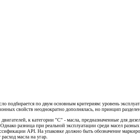
сло подбирается по двум основным критериям: уровень эксплуа
онных свойств неоднократно дополнялась, но принцип разделения
х двигателей, к категории "С" - масла, предназначенные для диз
Однако разница при реальной эксплуатации среди масел разных п
лассификации API. На упаковке должно быть обозначение маркир
расход масла на угар.