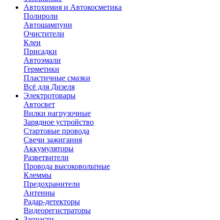
Автохимия и Автокосметика
Полироли
Автошампуни
Очистители
Клеи
Присадки
Автоэмали
Герметики
Пластичные смазки
Всё для Дизеля
Электротовары
Автосвет
Вилки нагрузочные
Зарядное устройство
Стартовые провода
Свечи зажигания
Аккумуляторы
Разветвители
Провода высоковольтные
Клеммы
Предохранители
Антенны
Радар-детекторы
Видеорегистраторы
Запчасти