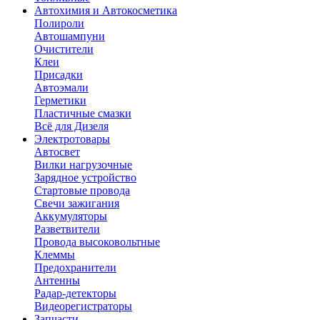
Автохимия и Автокосметика
Полироли
Автошампуни
Очистители
Клеи
Присадки
Автоэмали
Герметики
Пластичные смазки
Всё для Дизеля
Электротовары
Автосвет
Вилки нагрузочные
Зарядное устройство
Стартовые провода
Свечи зажигания
Аккумуляторы
Разветвители
Провода высоковольтные
Клеммы
Предохранители
Антенны
Радар-детекторы
Видеорегистраторы
Запчасти