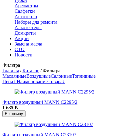
Губки
Ареометры
Салфетки
Автотепло
Наборы для ремонта
Алкотестеры
Домкраты
Акции
Замена масла
СТО
Новости
Фильтра
Главная
/
Каталог
/
Фильтра
Маслянные
Воздушные
Салонные
Топливные
Цена↑
Наименование товара↓
Фильтр воздушный MANN C2295/2
1 635
Р.
В корзину
Фильтр воздушный MANN C23107