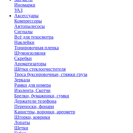
Иномарки
УАЗ
Аксесcуары
Компрессоры
Автопылесосы
Сигналы
Всё для техосмотра
Наклейки
Тонировочная пленка
Шумоизоляция
Скребки
Ароматизаторы
Щётки стеклоочистителя
Троса буксировочные, стяжки груза
Зеркала
Рамки для номера
Изолента, Скотчи
Брелки, бумажники, сумки
Держатели телефона
Переноски, фонари
Канистры, воронки, ареометр
Шторки, коврики
Лопаты
Щетки