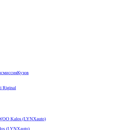
нсмиссия
Кузов
los (LYNXauto)