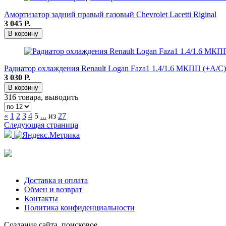
Амортизатор задний правый газовый Chevrolet Lacetti Riginal
3 045
Р.
В корзину
Радиатор охлаждения Renault Logan Faza1 1.4/1.6 МКПП (+A/C) 0
3 030
Р.
В корзину
316 товара, выводить
«
1
2
3
4
5
...
из
27
Следующая страница
Доставка и оплата
Обмен и возврат
Контакты
Политика конфиденциальности
Создание сайта, поисковое