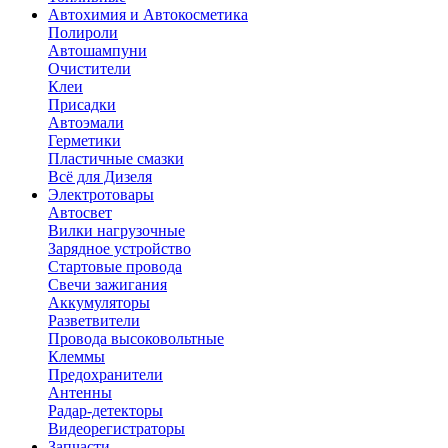
Автохимия и Автокосметика
Полироли
Автошампуни
Очистители
Клеи
Присадки
Автоэмали
Герметики
Пластичные смазки
Всё для Дизеля
Электротовары
Автосвет
Вилки нагрузочные
Зарядное устройство
Стартовые провода
Свечи зажигания
Аккумуляторы
Разветвители
Провода высоковольтные
Клеммы
Предохранители
Антенны
Радар-детекторы
Видеорегистраторы
Запчасти