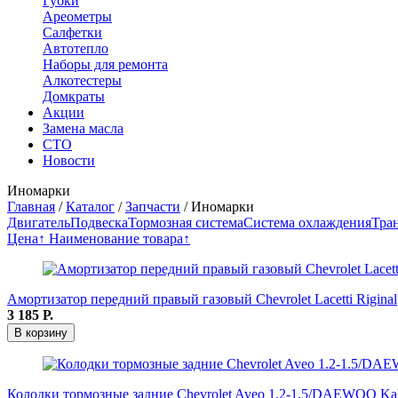
Губки
Ареометры
Салфетки
Автотепло
Наборы для ремонта
Алкотестеры
Домкраты
Акции
Замена масла
СТО
Новости
Иномарки
Главная
/
Каталог
/
Запчасти
/
Иномарки
Двигатель
Подвеска
Тормозная система
Система охлаждения
Тра
Цена↑
Наименование товара↑
Амортизатор передний правый газовый Chevrolet Lacetti Riginal
3 185
Р.
В корзину
Колодки тормозные задние Chevrolet Aveo 1.2-1.5/DAEWOO Ka