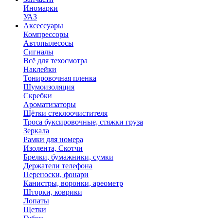
Иномарки
УАЗ
Аксесcуары
Компрессоры
Автопылесосы
Сигналы
Всё для техосмотра
Наклейки
Тонировочная пленка
Шумоизоляция
Скребки
Ароматизаторы
Щётки стеклоочистителя
Троса буксировочные, стяжки груза
Зеркала
Рамки для номера
Изолента, Скотчи
Брелки, бумажники, сумки
Держатели телефона
Переноски, фонари
Канистры, воронки, ареометр
Шторки, коврики
Лопаты
Щетки