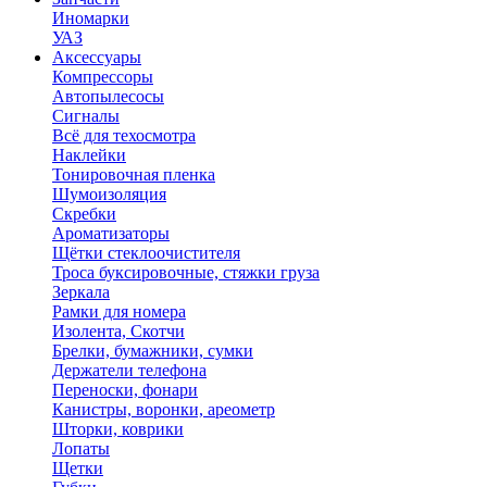
Иномарки
УАЗ
Аксесcуары
Компрессоры
Автопылесосы
Сигналы
Всё для техосмотра
Наклейки
Тонировочная пленка
Шумоизоляция
Скребки
Ароматизаторы
Щётки стеклоочистителя
Троса буксировочные, стяжки груза
Зеркала
Рамки для номера
Изолента, Скотчи
Брелки, бумажники, сумки
Держатели телефона
Переноски, фонари
Канистры, воронки, ареометр
Шторки, коврики
Лопаты
Щетки