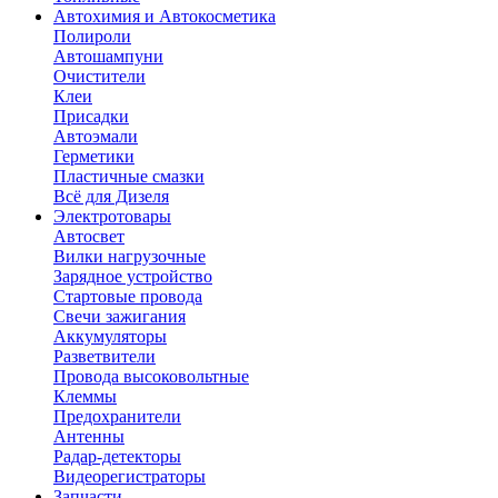
Автохимия и Автокосметика
Полироли
Автошампуни
Очистители
Клеи
Присадки
Автоэмали
Герметики
Пластичные смазки
Всё для Дизеля
Электротовары
Автосвет
Вилки нагрузочные
Зарядное устройство
Стартовые провода
Свечи зажигания
Аккумуляторы
Разветвители
Провода высоковольтные
Клеммы
Предохранители
Антенны
Радар-детекторы
Видеорегистраторы
Запчасти