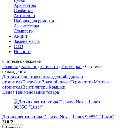
Губки
Ареометры
Салфетки
Автотепло
Наборы для ремонта
Алкотестеры
Домкраты
Акции
Замена масла
СТО
Новости
Система охлаждения
Главная
/
Каталог
/
Запчасти
/
Иномарки
/
Система
охлаждения
Датчики
Радиаторы охлаждения
Радиатор
отопителя
Патрубки
Водяной насос
Термостаты
Моторы
отопителя
Вентиляторы
Крышки
Цена↑
Наименование товара↓
Датчик вентилятора Daewoo Nexia, Lanos 90/85С "Luzar"
310
Р.
В корзину