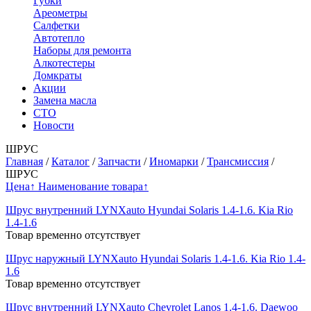
Губки
Ареометры
Салфетки
Автотепло
Наборы для ремонта
Алкотестеры
Домкраты
Акции
Замена масла
СТО
Новости
ШРУС
Главная
/
Каталог
/
Запчасти
/
Иномарки
/
Трансмиссия
/
ШРУС
Цена↑
Наименование товара↑
Шрус внутренний LYNXauto Hyundai Solaris 1.4-1.6. Kia Rio
1.4-1.6
Товар временно отсутствует
Шрус наружный LYNXauto Hyundai Solaris 1.4-1.6. Kia Rio 1.4-
1.6
Товар временно отсутствует
Шрус внутренний LYNXauto Chevrolet Lanos 1.4-1.6. Daewoo