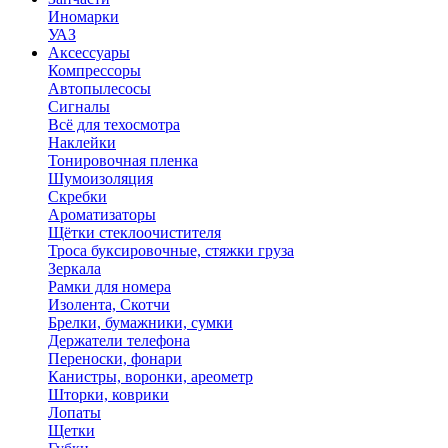
Иномарки
УАЗ
Аксесcуары
Компрессоры
Автопылесосы
Сигналы
Всё для техосмотра
Наклейки
Тонировочная пленка
Шумоизоляция
Скребки
Ароматизаторы
Щётки стеклоочистителя
Троса буксировочные, стяжки груза
Зеркала
Рамки для номера
Изолента, Скотчи
Брелки, бумажники, сумки
Держатели телефона
Переноски, фонари
Канистры, воронки, ареометр
Шторки, коврики
Лопаты
Щетки