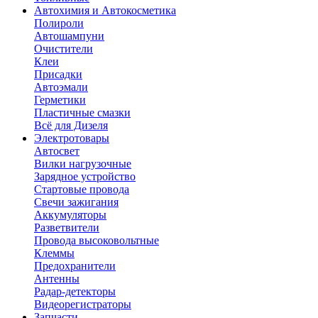
Автохимия и Автокосметика
Полироли
Автошампуни
Очистители
Клеи
Присадки
Автоэмали
Герметики
Пластичные смазки
Всё для Дизеля
Электротовары
Автосвет
Вилки нагрузочные
Зарядное устройство
Стартовые провода
Свечи зажигания
Аккумуляторы
Разветвители
Провода высоковольтные
Клеммы
Предохранители
Антенны
Радар-детекторы
Видеорегистраторы
Запчасти