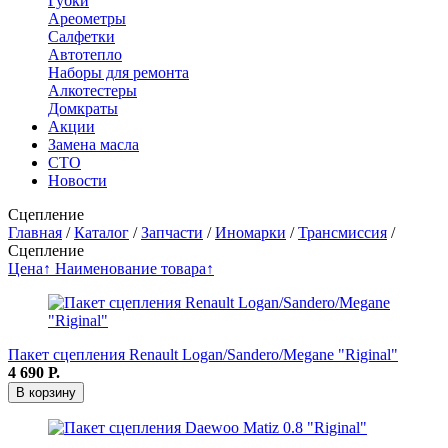
Губки
Ареометры
Салфетки
Автотепло
Наборы для ремонта
Алкотестеры
Домкраты
Акции
Замена масла
СТО
Новости
Сцепление
Главная
/
Каталог
/
Запчасти
/
Иномарки
/
Трансмиссия
/
Сцепление
Цена↑
Наименование товара↑
Пакет сцепления Renault Logan/Sandero/Megane "Riginal"
4 690
Р.
В корзину