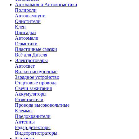
Автохимия и Автокосметика
Полироли
Автошампуни
Очистители
Клеи
Присадки
Автоэмали
Герметики
Пластичные смазки
Всё для Дизеля
Электротовары
Автосвет
Вилки нагрузочные
Зарядное устройство
Стартовые провода
Свечи зажигания
Аккумуляторы
Разветвители
Провода высоковольтные
Клеммы
Предохранители
Антенны
Радар-детекторы
Видеорегистраторы
Запчасти