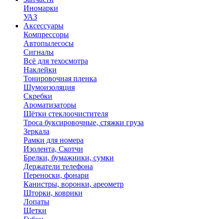
Иномарки
УАЗ
Аксесcуары
Компрессоры
Автопылесосы
Сигналы
Всё для техосмотра
Наклейки
Тонировочная пленка
Шумоизоляция
Скребки
Ароматизаторы
Щётки стеклоочистителя
Троса буксировочные, стяжки груза
Зеркала
Рамки для номера
Изолента, Скотчи
Брелки, бумажники, сумки
Держатели телефона
Переноски, фонари
Канистры, воронки, ареометр
Шторки, коврики
Лопаты
Щетки