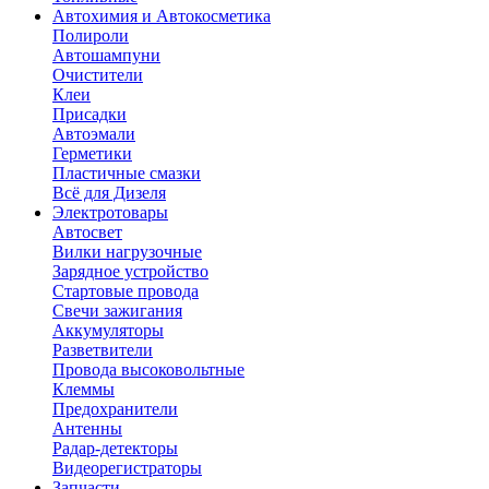
Автохимия и Автокосметика
Полироли
Автошампуни
Очистители
Клеи
Присадки
Автоэмали
Герметики
Пластичные смазки
Всё для Дизеля
Электротовары
Автосвет
Вилки нагрузочные
Зарядное устройство
Стартовые провода
Свечи зажигания
Аккумуляторы
Разветвители
Провода высоковольтные
Клеммы
Предохранители
Антенны
Радар-детекторы
Видеорегистраторы
Запчасти