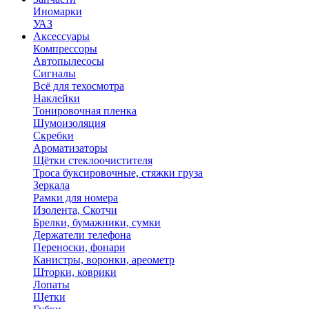
Иномарки
УАЗ
Аксесcуары
Компрессоры
Автопылесосы
Сигналы
Всё для техосмотра
Наклейки
Тонировочная пленка
Шумоизоляция
Скребки
Ароматизаторы
Щётки стеклоочистителя
Троса буксировочные, стяжки груза
Зеркала
Рамки для номера
Изолента, Скотчи
Брелки, бумажники, сумки
Держатели телефона
Переноски, фонари
Канистры, воронки, ареометр
Шторки, коврики
Лопаты
Щетки