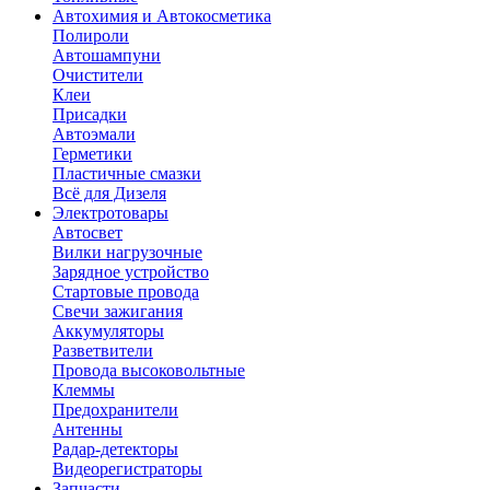
Автохимия и Автокосметика
Полироли
Автошампуни
Очистители
Клеи
Присадки
Автоэмали
Герметики
Пластичные смазки
Всё для Дизеля
Электротовары
Автосвет
Вилки нагрузочные
Зарядное устройство
Стартовые провода
Свечи зажигания
Аккумуляторы
Разветвители
Провода высоковольтные
Клеммы
Предохранители
Антенны
Радар-детекторы
Видеорегистраторы
Запчасти