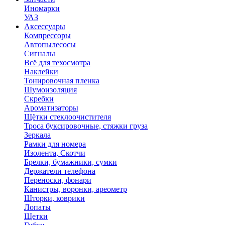
Иномарки
УАЗ
Аксесcуары
Компрессоры
Автопылесосы
Сигналы
Всё для техосмотра
Наклейки
Тонировочная пленка
Шумоизоляция
Скребки
Ароматизаторы
Щётки стеклоочистителя
Троса буксировочные, стяжки груза
Зеркала
Рамки для номера
Изолента, Скотчи
Брелки, бумажники, сумки
Держатели телефона
Переноски, фонари
Канистры, воронки, ареометр
Шторки, коврики
Лопаты
Щетки