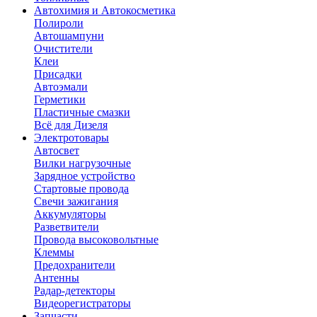
Автохимия и Автокосметика
Полироли
Автошампуни
Очистители
Клеи
Присадки
Автоэмали
Герметики
Пластичные смазки
Всё для Дизеля
Электротовары
Автосвет
Вилки нагрузочные
Зарядное устройство
Стартовые провода
Свечи зажигания
Аккумуляторы
Разветвители
Провода высоковольтные
Клеммы
Предохранители
Антенны
Радар-детекторы
Видеорегистраторы
Запчасти