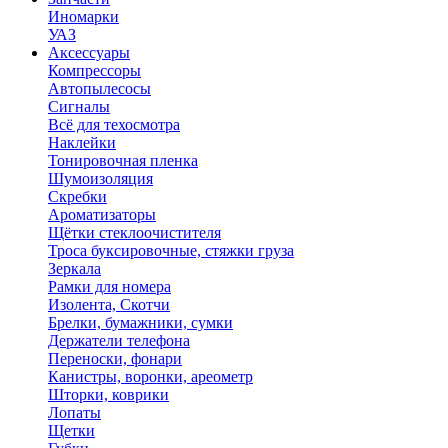
Иномарки
УАЗ
Аксесcуары
Компрессоры
Автопылесосы
Сигналы
Всё для техосмотра
Наклейки
Тонировочная пленка
Шумоизоляция
Скребки
Ароматизаторы
Щётки стеклоочистителя
Троса буксировочные, стяжки груза
Зеркала
Рамки для номера
Изолента, Скотчи
Брелки, бумажники, сумки
Держатели телефона
Переноски, фонари
Канистры, воронки, ареометр
Шторки, коврики
Лопаты
Щетки