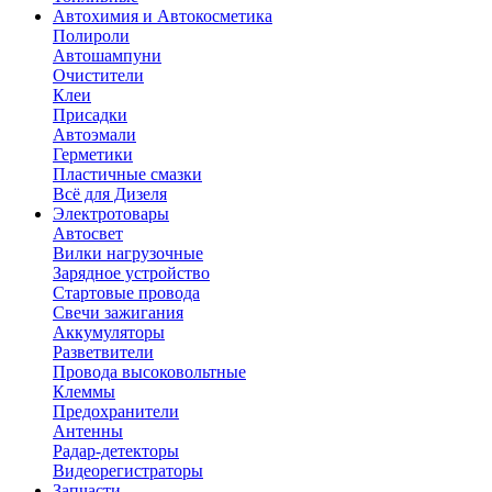
Автохимия и Автокосметика
Полироли
Автошампуни
Очистители
Клеи
Присадки
Автоэмали
Герметики
Пластичные смазки
Всё для Дизеля
Электротовары
Автосвет
Вилки нагрузочные
Зарядное устройство
Стартовые провода
Свечи зажигания
Аккумуляторы
Разветвители
Провода высоковольтные
Клеммы
Предохранители
Антенны
Радар-детекторы
Видеорегистраторы
Запчасти