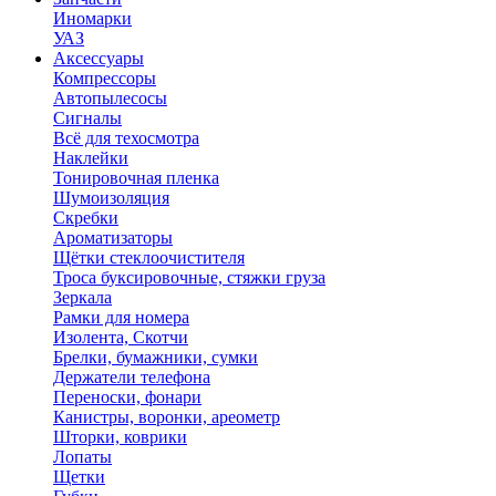
Иномарки
УАЗ
Аксесcуары
Компрессоры
Автопылесосы
Сигналы
Всё для техосмотра
Наклейки
Тонировочная пленка
Шумоизоляция
Скребки
Ароматизаторы
Щётки стеклоочистителя
Троса буксировочные, стяжки груза
Зеркала
Рамки для номера
Изолента, Скотчи
Брелки, бумажники, сумки
Держатели телефона
Переноски, фонари
Канистры, воронки, ареометр
Шторки, коврики
Лопаты
Щетки