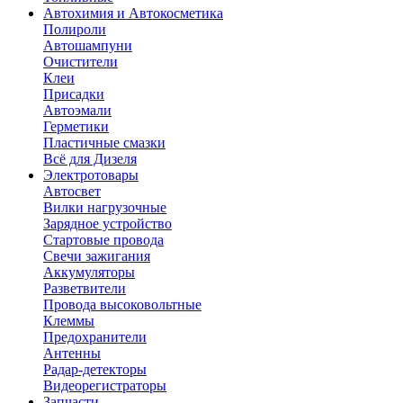
Автохимия и Автокосметика
Полироли
Автошампуни
Очистители
Клеи
Присадки
Автоэмали
Герметики
Пластичные смазки
Всё для Дизеля
Электротовары
Автосвет
Вилки нагрузочные
Зарядное устройство
Стартовые провода
Свечи зажигания
Аккумуляторы
Разветвители
Провода высоковольтные
Клеммы
Предохранители
Антенны
Радар-детекторы
Видеорегистраторы
Запчасти