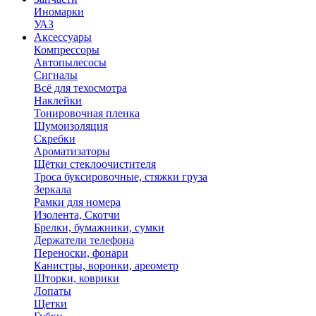
Иномарки
УАЗ
Аксесcуары
Компрессоры
Автопылесосы
Сигналы
Всё для техосмотра
Наклейки
Тонировочная пленка
Шумоизоляция
Скребки
Ароматизаторы
Щётки стеклоочистителя
Троса буксировочные, стяжки груза
Зеркала
Рамки для номера
Изолента, Скотчи
Брелки, бумажники, сумки
Держатели телефона
Переноски, фонари
Канистры, воронки, ареометр
Шторки, коврики
Лопаты
Щетки