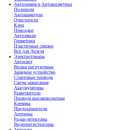
Автохимия и Автокосметика
Полироли
Автошампуни
Очистители
Клеи
Присадки
Автоэмали
Герметики
Пластичные смазки
Всё для Дизеля
Электротовары
Автосвет
Вилки нагрузочные
Зарядное устройство
Стартовые провода
Свечи зажигания
Аккумуляторы
Разветвители
Провода высоковольтные
Клеммы
Предохранители
Антенны
Радар-детекторы
Видеорегистраторы
Запчасти