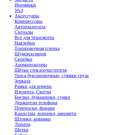
Иномарки
УАЗ
Аксесcуары
Компрессоры
Автопылесосы
Сигналы
Всё для техосмотра
Наклейки
Тонировочная пленка
Шумоизоляция
Скребки
Ароматизаторы
Щётки стеклоочистителя
Троса буксировочные, стяжки груза
Зеркала
Рамки для номера
Изолента, Скотчи
Брелки, бумажники, сумки
Держатели телефона
Переноски, фонари
Канистры, воронки, ареометр
Шторки, коврики
Лопаты
Щетки