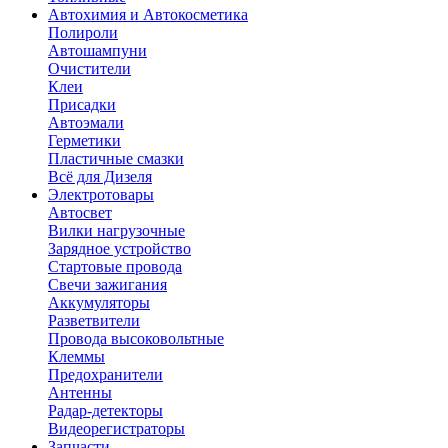
Автохимия и Автокосметика
Полироли
Автошампуни
Очистители
Клеи
Присадки
Автоэмали
Герметики
Пластичные смазки
Всё для Дизеля
Электротовары
Автосвет
Вилки нагрузочные
Зарядное устройство
Стартовые провода
Свечи зажигания
Аккумуляторы
Разветвители
Провода высоковольтные
Клеммы
Предохранители
Антенны
Радар-детекторы
Видеорегистраторы
Запчасти