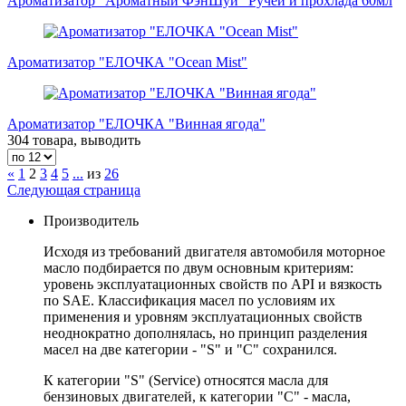
Ароматизатор "Ароматный ФэнШуй" Ручей и прохлада 60мл
Ароматизатор "ЕЛОЧКА "Ocean Mist"
Ароматизатор "ЕЛОЧКА "Винная ягода"
304 товара, выводить
«
1
2
3
4
5
...
из
26
Следующая страница
Производитель
Исходя из требований двигателя автомобиля моторное
масло подбирается по двум основным критериям:
уровень эксплуатационных свойств по API и вязкость
по SAE. Классификация масел по условиям их
применения и уровням эксплуатационных свойств
неоднократно дополнялась, но принцип разделения
масел на две категории - "S" и "С" сохранился.
К категории "S" (Service) относятся масла для
бензиновых двигателей, к категории "С" - масла,