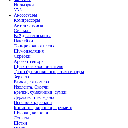
Иномарки
УАЗ
Аксесcуары
Компрессоры
Автопылесосы
Сигналы
Всё для техосмотра
Наклейки
Тонировочная пленка
Шумоизоляция
Скребки
Ароматизаторы
Щётки стеклоочистителя
Троса буксировочные, стяжки груза
Зеркала
Рамки для номера
Изолента, Скотчи
Брелки, бумажники, сумки
Держатели телефона
Переноски, фонари
Канистры, воронки, ареометр
Шторки, коврики
Лопаты
Щетки