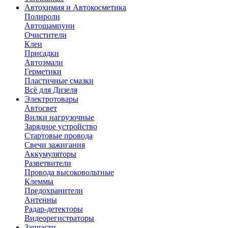
Автохимия и Автокосметика
Полироли
Автошампуни
Очистители
Клеи
Присадки
Автоэмали
Герметики
Пластичные смазки
Всё для Дизеля
Электротовары
Автосвет
Вилки нагрузочные
Зарядное устройство
Стартовые провода
Свечи зажигания
Аккумуляторы
Разветвители
Провода высоковольтные
Клеммы
Предохранители
Антенны
Радар-детекторы
Видеорегистраторы
Запчасти