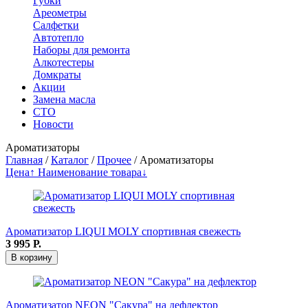
Губки
Ареометры
Салфетки
Автотепло
Наборы для ремонта
Алкотестеры
Домкраты
Акции
Замена масла
СТО
Новости
Ароматизаторы
Главная
/
Каталог
/
Прочее
/
Ароматизаторы
Цена↑
Наименование товара↓
Ароматизатор LIQUI MOLY спортивная свежесть
3 995
Р.
В корзину
Ароматизатор NEON "Сакура" на дефлектор