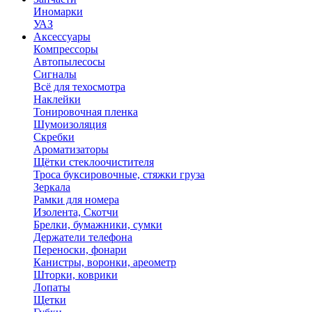
Иномарки
УАЗ
Аксесcуары
Компрессоры
Автопылесосы
Сигналы
Всё для техосмотра
Наклейки
Тонировочная пленка
Шумоизоляция
Скребки
Ароматизаторы
Щётки стеклоочистителя
Троса буксировочные, стяжки груза
Зеркала
Рамки для номера
Изолента, Скотчи
Брелки, бумажники, сумки
Держатели телефона
Переноски, фонари
Канистры, воронки, ареометр
Шторки, коврики
Лопаты
Щетки