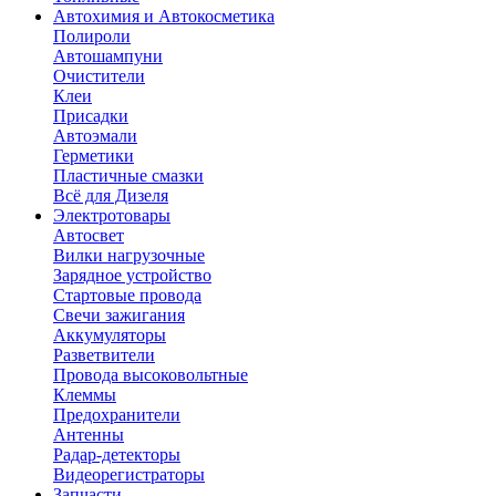
Автохимия и Автокосметика
Полироли
Автошампуни
Очистители
Клеи
Присадки
Автоэмали
Герметики
Пластичные смазки
Всё для Дизеля
Электротовары
Автосвет
Вилки нагрузочные
Зарядное устройство
Стартовые провода
Свечи зажигания
Аккумуляторы
Разветвители
Провода высоковольтные
Клеммы
Предохранители
Антенны
Радар-детекторы
Видеорегистраторы
Запчасти