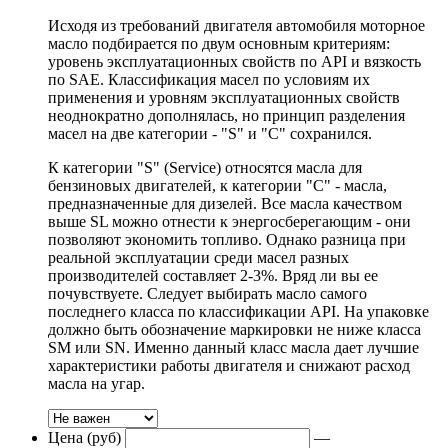
Исходя из требований двигателя автомобиля моторное
масло подбирается по двум основным критериям:
уровень эксплуатационных свойств по API и вязкость
по SAE. Классификация масел по условиям их
применения и уровням эксплуатационных свойств
неоднократно дополнялась, но принцип разделения
масел на две категории - "S" и "С" сохранился.
К категории "S" (Service) относятся масла для
бензиновых двигателей, к категории "С" - масла,
предназначенные для дизелей. Все масла качеством
выше SL можно отнести к энергосберегающим - они
позволяют экономить топливо. Однако разница при
реальной эксплуатации среди масел разных
производителей составляет 2-3%. Вряд ли вы ее
почувствуете. Следует выбирать масло самого
последнего класса по классификации API. На упаковке
должно быть обозначение маркировки не ниже класса
SM или SN. Именно данный класс масла дает лучшие
характеристики работы двигателя и снижают расход
масла на угар.
Цена (руб)
—