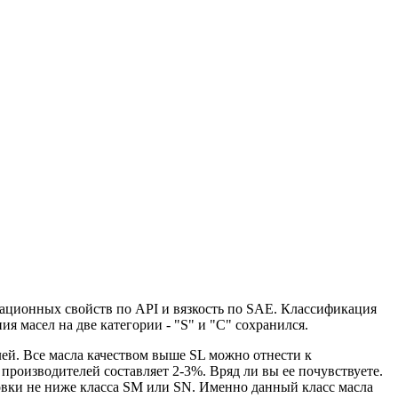
тационных свойств по API и вязкость по SAE. Классификация
 масел на две категории - "S" и "С" сохранился.
елей. Все масла качеством выше SL можно отнести к
роизводителей составляет 2-3%. Вряд ли вы ее почувствуете.
овки не ниже класса SM или SN. Именно данный класс масла