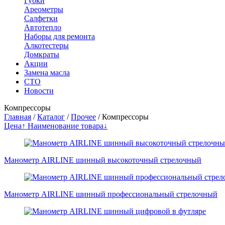
Губки
Ареометры
Салфетки
Автотепло
Наборы для ремонта
Алкотестеры
Домкраты
Акции
Замена масла
СТО
Новости
Компрессоры
Главная
/
Каталог
/
Прочее
/
Компрессоры
Цена↑
Наименование товара↓
Манометр AIRLINE шинный высокоточный стрелочный
Манометр AIRLINE шинный профессиональный стрелочный