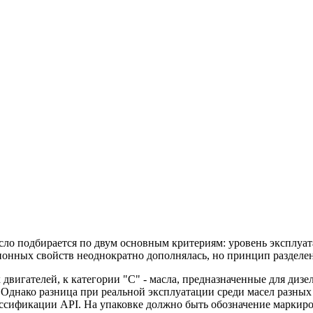
сло подбирается по двум основным критериям: уровень эксплуа
онных свойств неоднократно дополнялась, но принцип разделения
х двигателей, к категории "С" - масла, предназначенные для диз
Однако разница при реальной эксплуатации среди масел разных п
лассификации API. На упаковке должно быть обозначение маркир