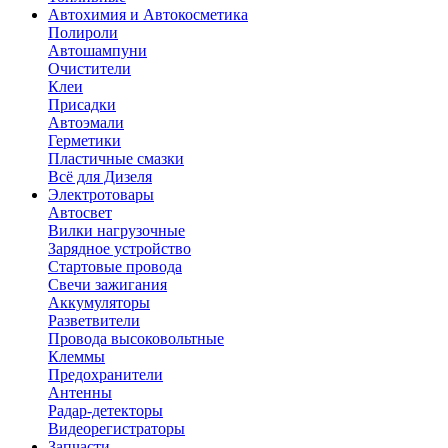
Автохимия и Автокосметика
Полироли
Автошампуни
Очистители
Клеи
Присадки
Автоэмали
Герметики
Пластичные смазки
Всё для Дизеля
Электротовары
Автосвет
Вилки нагрузочные
Зарядное устройство
Стартовые провода
Свечи зажигания
Аккумуляторы
Разветвители
Провода высоковольтные
Клеммы
Предохранители
Антенны
Радар-детекторы
Видеорегистраторы
Запчасти