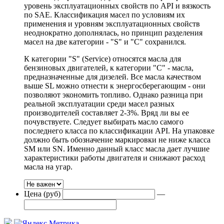
уровень эксплуатационных свойств по API и вязкость
по SAE. Классификация масел по условиям их
применения и уровням эксплуатационных свойств
неоднократно дополнялась, но принцип разделения
масел на две категории - "S" и "С" сохранился.
К категории "S" (Service) относятся масла для
бензиновых двигателей, к категории "С" - масла,
предназначенные для дизелей. Все масла качеством
выше SL можно отнести к энергосберегающим - они
позволяют экономить топливо. Однако разница при
реальной эксплуатации среди масел разных
производителей составляет 2-3%. Вряд ли вы ее
почувствуете. Следует выбирать масло самого
последнего класса по классификации API. На упаковке
должно быть обозначение маркировки не ниже класса
SM или SN. Именно данный класс масла дает лучшие
характеристики работы двигателя и снижают расход
масла на угар.
Цена (руб)
—