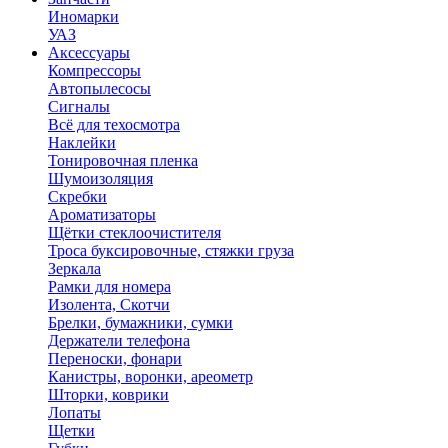
Иномарки
УАЗ
Аксесcуары
Компрессоры
Автопылесосы
Сигналы
Всё для техосмотра
Наклейки
Тонировочная пленка
Шумоизоляция
Скребки
Ароматизаторы
Щётки стеклоочистителя
Троса буксировочные, стяжки груза
Зеркала
Рамки для номера
Изолента, Скотчи
Брелки, бумажники, сумки
Держатели телефона
Переноски, фонари
Канистры, воронки, ареометр
Шторки, коврики
Лопаты
Щетки