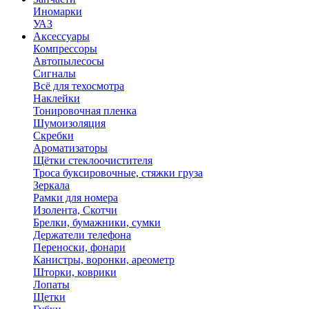
Иномарки
УАЗ
Аксесcуары
Компрессоры
Автопылесосы
Сигналы
Всё для техосмотра
Наклейки
Тонировочная пленка
Шумоизоляция
Скребки
Ароматизаторы
Щётки стеклоочистителя
Троса буксировочные, стяжки груза
Зеркала
Рамки для номера
Изолента, Скотчи
Брелки, бумажники, сумки
Держатели телефона
Переноски, фонари
Канистры, воронки, ареометр
Шторки, коврики
Лопаты
Щетки