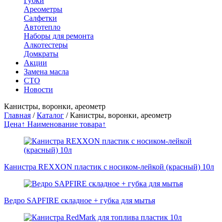
Губки
Ареометры
Салфетки
Автотепло
Наборы для ремонта
Алкотестеры
Домкраты
Акции
Замена масла
СТО
Новости
Канистры, воронки, ареометр
Главная
/
Каталог
/
Канистры, воронки, ареометр
Цена↑
Наименование товара↑
Канистра REXXON пластик с носиком-лейкой (красный) 10л
Ведро SAPFIRE складное + губка для мытья