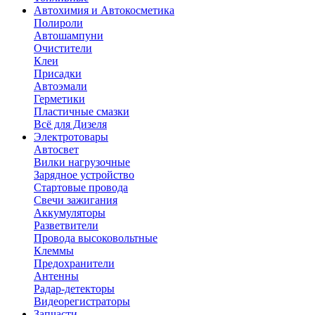
Автохимия и Автокосметика
Полироли
Автошампуни
Очистители
Клеи
Присадки
Автоэмали
Герметики
Пластичные смазки
Всё для Дизеля
Электротовары
Автосвет
Вилки нагрузочные
Зарядное устройство
Стартовые провода
Свечи зажигания
Аккумуляторы
Разветвители
Провода высоковольтные
Клеммы
Предохранители
Антенны
Радар-детекторы
Видеорегистраторы
Запчасти