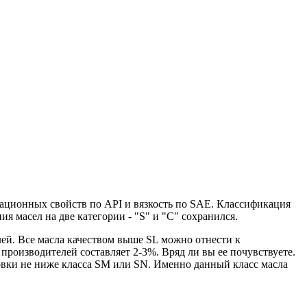
тационных свойств по API и вязкость по SAE. Классификация
 масел на две категории - "S" и "С" сохранился.
елей. Все масла качеством выше SL можно отнести к
роизводителей составляет 2-3%. Вряд ли вы ее почувствуете.
овки не ниже класса SM или SN. Именно данный класс масла