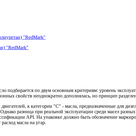
ан) "RedMark"
сло подбирается по двум основным критериям: уровень эксплуа
онных свойств неоднократно дополнялась, но принцип разделения
х двигателей, к категории "С" - масла, предназначенные для диз
Однако разница при реальной эксплуатации среди масел разных п
лассификации API. На упаковке должно быть обозначение маркир
расход масла на угар.