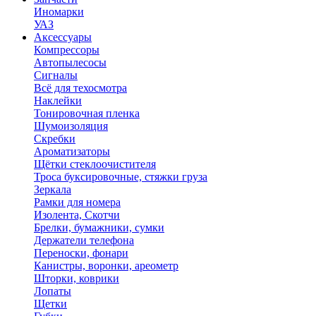
Иномарки
УАЗ
Аксесcуары
Компрессоры
Автопылесосы
Сигналы
Всё для техосмотра
Наклейки
Тонировочная пленка
Шумоизоляция
Скребки
Ароматизаторы
Щётки стеклоочистителя
Троса буксировочные, стяжки груза
Зеркала
Рамки для номера
Изолента, Скотчи
Брелки, бумажники, сумки
Держатели телефона
Переноски, фонари
Канистры, воронки, ареометр
Шторки, коврики
Лопаты
Щетки