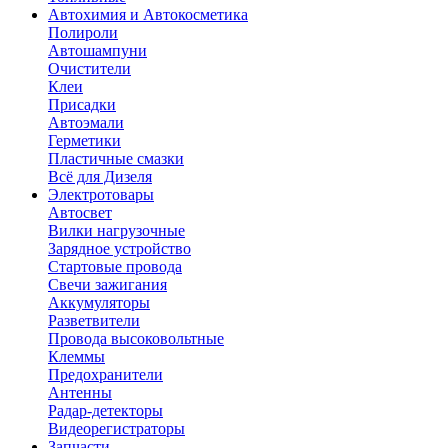
Автохимия и Автокосметика
Полироли
Автошампуни
Очистители
Клеи
Присадки
Автоэмали
Герметики
Пластичные смазки
Всё для Дизеля
Электротовары
Автосвет
Вилки нагрузочные
Зарядное устройство
Стартовые провода
Свечи зажигания
Аккумуляторы
Разветвители
Провода высоковольтные
Клеммы
Предохранители
Антенны
Радар-детекторы
Видеорегистраторы
Запчасти