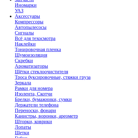
Иномарки
УАЗ
Аксесcуары
Компрессоры
Автопылесосы
Сигналы
Всё для техосмотра
Наклейки
Тонировочная пленка
Шумоизоляция
Скребки
Ароматизаторы
Щётки стеклоочистителя
Троса буксировочные, стяжки груза
Зеркала
Рамки для номера
Изолента, Скотчи
Брелки, бумажники, сумки
Держатели телефона
Переноски, фонари
Канистры, воронки, ареометр
Шторки, коврики
Лопаты
Щетки