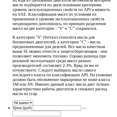
Исходя из требований двигателя автомобиля моторное
масло подбирается по двум основным критериям:
уровень эксплуатационных свойств по API и вязкость
по SAE. Классификация масел по условиям их
применения и уровням эксплуатационных свойств
неоднократно дополнялась, но принцип разделения
масел на две категории - "S" и "С" сохранился.
К категории "S" (Service) относятся масла для
бензиновых двигателей, к категории "С" - масла,
предназначенные для дизелей. Все масла качеством
выше SL можно отнести к энергосберегающим - они
позволяют экономить топливо. Однако разница при
реальной эксплуатации среди масел разных
производителей составляет 2-3%. Вряд ли вы ее
почувствуете. Следует выбирать масло самого
последнего класса по классификации API. На упаковке
должно быть обозначение маркировки не ниже класса
SM или SN. Именно данный класс масла дает лучшие
характеристики работы двигателя и снижают расход
масла на угар.
Цена (руб)
—