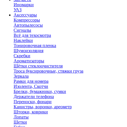
Иномарки
УАЗ
Аксесcуары
Компрессоры
Автопылесосы
Сигналы
Всё для техосмотра
Наклейки
Тонировочная пленка
Шумоизоляция
Скребки
Ароматизаторы
Щётки стеклоочистителя
Троса буксировочные, стяжки груза
Зеркала
Рамки для номера
Изолента, Скотчи
Брелки, бумажники, сумки
Держатели телефона
Переноски, фонари
Канистры, воронки, ареометр
Шторки, коврики
Лопаты
Щетки