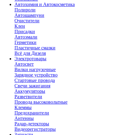
Автохимия и Автокосметика
Полироли
Автошампуни
Очистители
Клеи
Присадки
Автоэмали
Герметики
Пластичные смазки
Всё для Дизеля
Электротовары
Автосвет
Вилки нагрузочные
Зарядное устройство
Стартовые провода
Свечи зажигания
Аккумуляторы
Разветвители
Провода высоковольтные
Клеммы
Предохранители
Антенны
Радар-детекторы
Видеорегистраторы
Запчасти