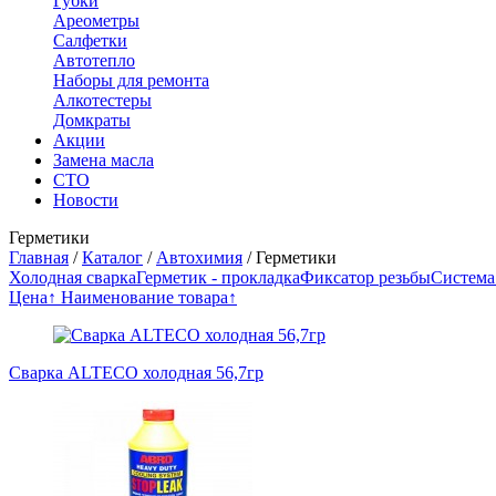
Губки
Ареометры
Салфетки
Автотепло
Наборы для ремонта
Алкотестеры
Домкраты
Акции
Замена масла
СТО
Новости
Герметики
Главная
/
Каталог
/
Автохимия
/
Герметики
Холодная сварка
Герметик - прокладка
Фиксатор резьбы
Система
Цена↑
Наименование товара↑
Сварка ALTECO холодная 56,7гр