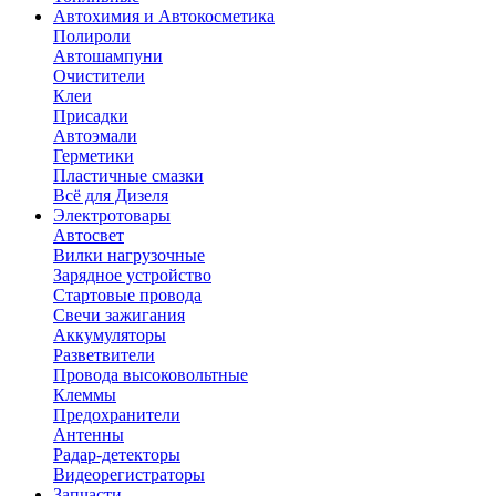
Автохимия и Автокосметика
Полироли
Автошампуни
Очистители
Клеи
Присадки
Автоэмали
Герметики
Пластичные смазки
Всё для Дизеля
Электротовары
Автосвет
Вилки нагрузочные
Зарядное устройство
Стартовые провода
Свечи зажигания
Аккумуляторы
Разветвители
Провода высоковольтные
Клеммы
Предохранители
Антенны
Радар-детекторы
Видеорегистраторы
Запчасти