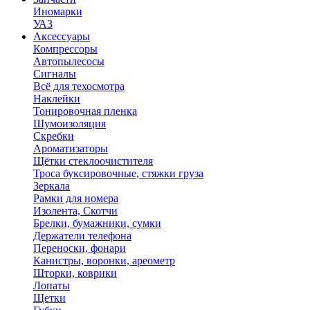
Иномарки
УАЗ
Аксесcуары
Компрессоры
Автопылесосы
Сигналы
Всё для техосмотра
Наклейки
Тонировочная пленка
Шумоизоляция
Скребки
Ароматизаторы
Щётки стеклоочистителя
Троса буксировочные, стяжки груза
Зеркала
Рамки для номера
Изолента, Скотчи
Брелки, бумажники, сумки
Держатели телефона
Переноски, фонари
Канистры, воронки, ареометр
Шторки, коврики
Лопаты
Щетки