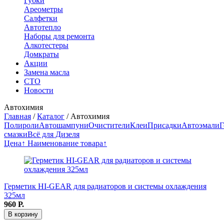
Губки
Ареометры
Салфетки
Автотепло
Наборы для ремонта
Алкотестеры
Домкраты
Акции
Замена масла
СТО
Новости
Автохимия
Главная
/
Каталог
/
Автохимия
Полироли
Автошампуни
Очистители
Клеи
Присадки
Автоэмали
Г
смазки
Всё для Дизеля
Цена↑
Наименование товара↑
Герметик HI-GEAR для радиаторов и системы охлаждения
325мл
960
Р.
В корзину