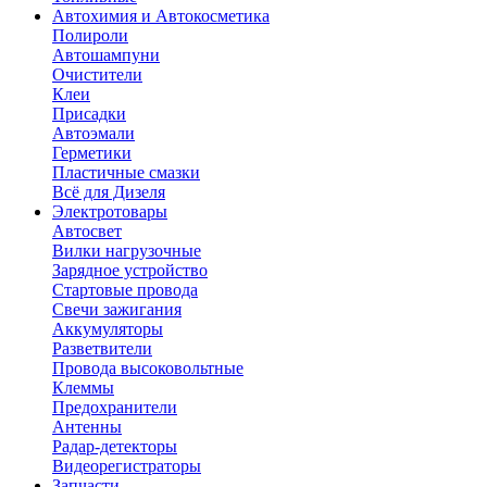
Автохимия и Автокосметика
Полироли
Автошампуни
Очистители
Клеи
Присадки
Автоэмали
Герметики
Пластичные смазки
Всё для Дизеля
Электротовары
Автосвет
Вилки нагрузочные
Зарядное устройство
Стартовые провода
Свечи зажигания
Аккумуляторы
Разветвители
Провода высоковольтные
Клеммы
Предохранители
Антенны
Радар-детекторы
Видеорегистраторы
Запчасти