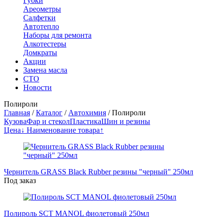
Губки
Ареометры
Салфетки
Автотепло
Наборы для ремонта
Алкотестеры
Домкраты
Акции
Замена масла
СТО
Новости
Полироли
Главная
/
Каталог
/
Автохимия
/
Полироли
Кузова
Фар и стекол
Пластика
Шин и резины
Цена↓
Наименование товара↑
Чернитель GRASS Black Rubber резины "черный" 250мл
Под заказ
Полироль SCT MANOL фиолетовый 250мл