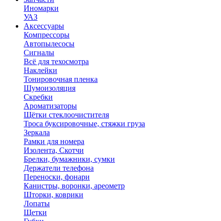
Иномарки
УАЗ
Аксесcуары
Компрессоры
Автопылесосы
Сигналы
Всё для техосмотра
Наклейки
Тонировочная пленка
Шумоизоляция
Скребки
Ароматизаторы
Щётки стеклоочистителя
Троса буксировочные, стяжки груза
Зеркала
Рамки для номера
Изолента, Скотчи
Брелки, бумажники, сумки
Держатели телефона
Переноски, фонари
Канистры, воронки, ареометр
Шторки, коврики
Лопаты
Щетки